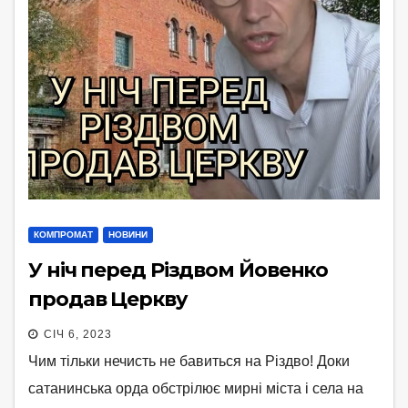
КОМПРОМАТ
НОВИНИ
У ніч перед Різдвом Йовенко
продав Церкву
СІЧ 6, 2023
Чим тільки нечисть не бавиться на Різдво! Доки
сатанинська орда обстрілює мирні міста і села на