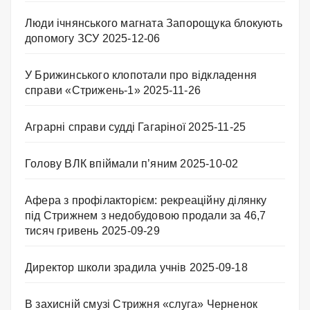
Люди ічнянського магната Запорощука блокують
допомогу ЗСУ
2025-12-06
У Брижинського клопотали про відкладення
справи «Стрижень-1»
2025-11-26
Аграрні справи судді Гагаріної
2025-11-25
Голову ВЛК впіймали п’яним
2025-10-02
Афера з профілакторієм: рекреаційну ділянку
під Стрижнем з недобудовою продали за 46,7
тисяч гривень
2025-09-29
Директор школи зрадила учнів
2025-09-18
В захисній смузі Стрижня «слуга» Черненок