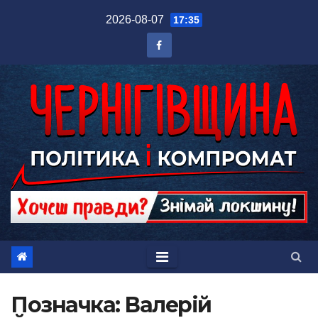
Перейти
2026-08-07
17:35
до
вмісту
Позначка:
Валерій