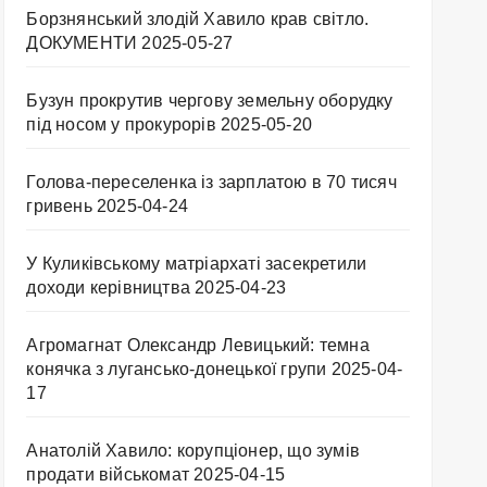
Борзнянський злодій Хавило крав світло.
ДОКУМЕНТИ
2025-05-27
Бузун прокрутив чергову земельну оборудку
під носом у прокурорів
2025-05-20
Голова-переселенка із зарплатою в 70 тисяч
гривень
2025-04-24
У Куликівському матріархаті засекретили
доходи керівництва
2025-04-23
Агромагнат Олександр Левицький: темна
конячка з лугансько-донецької групи
2025-04-
17
Анатолій Хавило: корупціонер, що зумів
продати військомат
2025-04-15