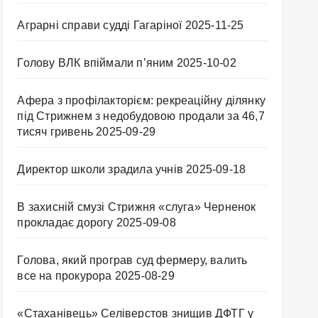
Аграрні справи судді Гагаріної
2025-11-25
Голову ВЛК впіймали п’яним
2025-10-02
Афера з профілакторієм: рекреаційну ділянку
під Стрижнем з недобудовою продали за 46,7
тисяч гривень
2025-09-29
Директор школи зрадила учнів
2025-09-18
В захисній смузі Стрижня «слуга» Черненок
прокладає дорогу
2025-09-08
Голова, який програв суд фермеру, валить
все на прокурора
2025-08-29
«Стаханівець» Селіверстов знищив ДФТГ у