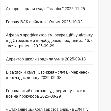
Аграрні справи судді Гагаріної
2025-11-25
Голову ВЛК впіймали п’яним
2025-10-02
Афера з профілакторієм: рекреаційну ділянку
під Стрижнем з недобудовою продали за 46,7
тисяч гривень
2025-09-29
Директор школи зрадила учнів
2025-09-18
В захисній смузі Стрижня «слуга» Черненок
прокладає дорогу
2025-09-08
Голова, який програв суд фермеру, валить
все на прокурора
2025-08-29
«Стаханівець» Селіверстов знищив ДФТГ у