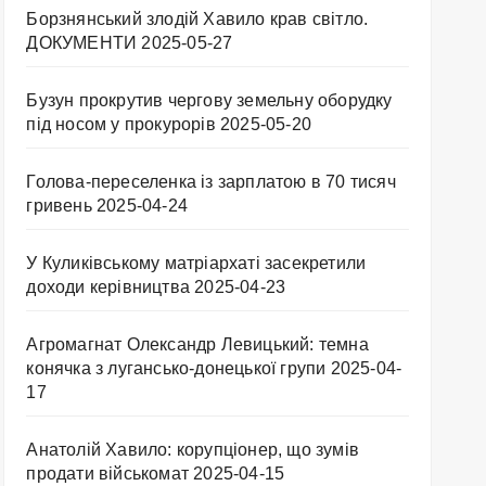
Борзнянський злодій Хавило крав світло.
ДОКУМЕНТИ
2025-05-27
Бузун прокрутив чергову земельну оборудку
під носом у прокурорів
2025-05-20
Голова-переселенка із зарплатою в 70 тисяч
гривень
2025-04-24
У Куликівському матріархаті засекретили
доходи керівництва
2025-04-23
Агромагнат Олександр Левицький: темна
конячка з лугансько-донецької групи
2025-04-
17
Анатолій Хавило: корупціонер, що зумів
продати військомат
2025-04-15