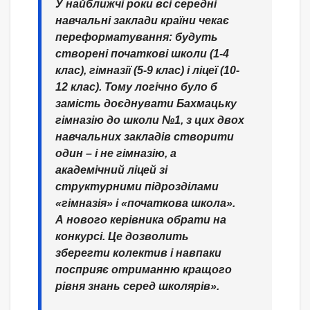
У найближчі роки всі середні
навчальні заклади країни чекає
переформатування: будуть
створені початкові школи (1-4
клас), гімназії (5-9 клас) і ліцеї (10-
12 клас). Тому логічно було б
замість доєднувати Бахмацьку
гімназію до школи №1, з цих двох
навчальних закладів створити
один – і не гімназію, а
академічний ліцей зі
структурними підрозділами
«гімназія» і «початкова школа».
А нового керівника обрати на
конкурсі. Це дозволить
зберегти колектив і навпаки
посприяє отриманню кращого
рівня знань серед школярів».