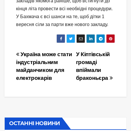
закладів якомога раніше, щоб встигнути до
кінця літа провести всі необхідні процедури.
У Бахмача є всі шанси на те, щоб дітки 1
вересня сіли за парти вже нового закладу.
Навігація
Україна може стати
У Кіптівській
індустріальним
громаді
записів
майданчиком для
впіймали
електрокарів
браконьєра
ОСТАННІ НОВИНИ