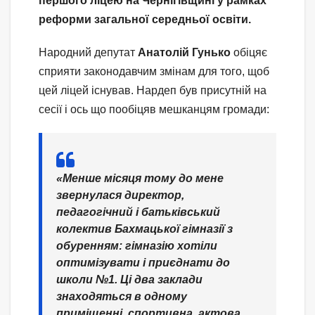
першого ліцею на Чернігівщині у рамках
реформи загальної середньої освіти.
Народний депутат
Анатолій Гунько
обіцяє
сприяти законодавчим змінам для того, щоб
цей ліцей існував. Нардеп був присутній на
сесії і ось що пообіцяв мешканцям громади:
«Менше місяця тому до мене
звернулася директор,
педагогічний і батьківський
колектив Бахмацької гімназії з
обуренням: гімназію хотіли
оптимізувати і приєднати до
школи №1. Ці два заклади
знаходяться в одному
приміщенні, спортивна, актова