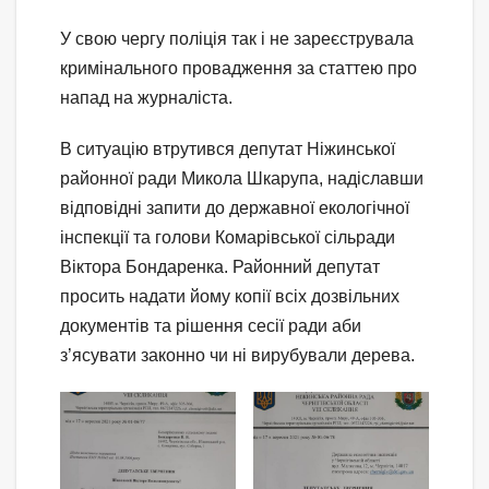
У свою чергу поліція так і не зареєструвала
кримінального провадження за статтею про
напад на журналіста.
В ситуацію втрутився депутат Ніжинської
районної ради Микола Шкарупа, надіславши
відповідні запити до державної екологічної
інспекції та голови Комарівської сільради
Віктора Бондаренка. Районний депутат
просить надати йому копії всіх дозвільних
документів та рішення сесії ради аби
з’ясувати законно чи ні вирубували дерева.