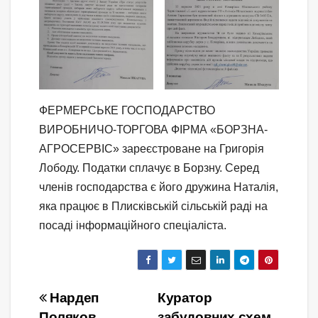
ФЕРМЕРСЬКЕ ГОСПОДАРСТВО
ВИРОБНИЧО-ТОРГОВА ФІРМА «БОРЗНА-
АГРОСЕРВІС» зареєстроване на Григорія
Лободу. Податки сплачує в Борзну. Серед
членів господарства є його дружина Наталія,
яка працює в Плисківській сільській раді на
посаді інформаційного спеціаліста.
Навігація
Нардеп
Куратор
Поляков
забудовних схем