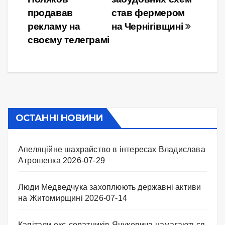
записів
продавав
став фермером
рекламу на
на Чернігівщині
своєму телеграмі
ОСТАННІ НОВИНИ
Апеляційне шахрайство в інтересах Владислава
Атрошенка
2026-07-29
Люди Медведчука захоплюють державні активи
на Житомирщині
2026-07-14
Капітали екс-соратників Януковича намагаються