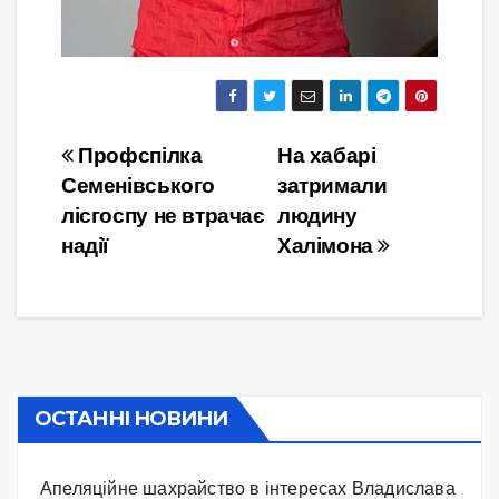
Навігація
Профспілка
На хабарі
Семенівського
затримали
записів
лісгоспу не втрачає
людину
надії
Халімона
ОСТАННІ НОВИНИ
Апеляційне шахрайство в інтересах Владислава