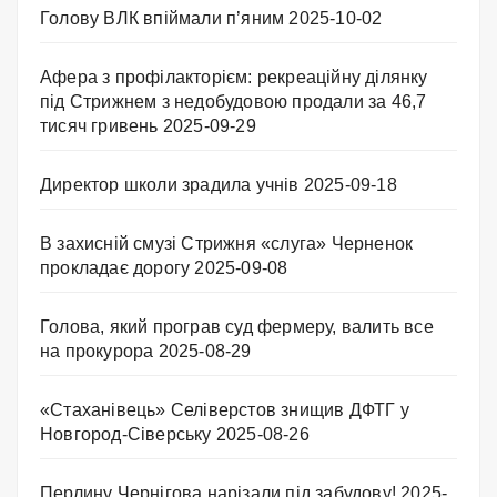
Голову ВЛК впіймали п’яним
2025-10-02
Афера з профілакторієм: рекреаційну ділянку
під Стрижнем з недобудовою продали за 46,7
тисяч гривень
2025-09-29
Директор школи зрадила учнів
2025-09-18
В захисній смузі Стрижня «слуга» Черненок
прокладає дорогу
2025-09-08
Голова, який програв суд фермеру, валить все
на прокурора
2025-08-29
«Стаханівець» Селіверстов знищив ДФТГ у
Новгород-Сіверську
2025-08-26
Перлину Чернігова нарізали під забудову!
2025-