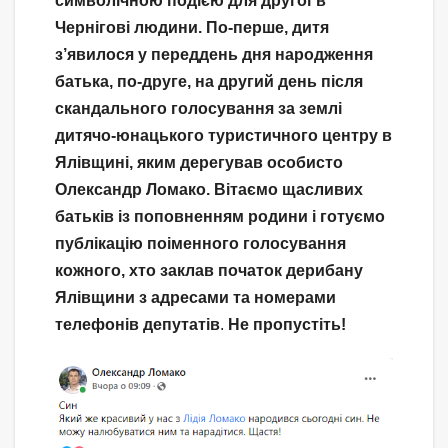
символічною подією для другої в
Чернігові людини. По-перше, дитя
з’явилося у переддень дня народження
батька, по-друге, на другий день після
скандального голосування за землі
дитячо-юнацького туристичного центру в
Ялівщині, яким дерегував особисто
Олександр Ломако.
Вітаємо щасливих
батьків із поповненням родини і готуємо
публікацію поіменного голосування
кожного, хто заклав початок дерибану
Ялівщини з адресами та номерами
телефонів депутатів
.
Не пропустіть!