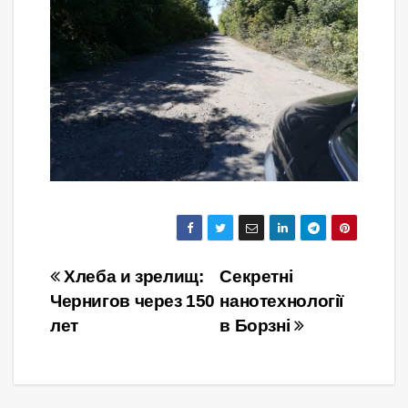
Навігація
Хлеба и зрелищ:
Секретні
Чернигов через 150
нанотехнології
записів
лет
в Борзні