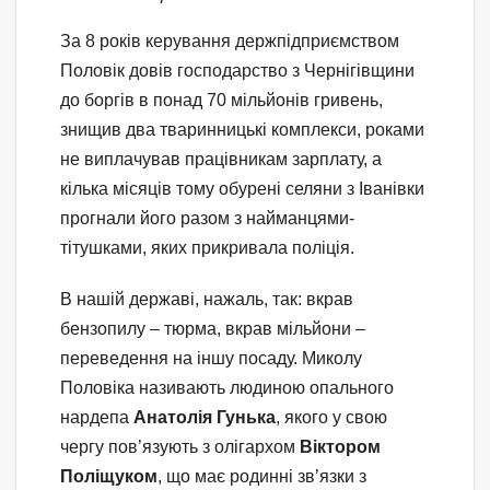
За 8 років керування держпідприємством
Половік довів господарство з Чернігівщини
до боргів в понад 70 мільйонів гривень,
знищив два тваринницькі комплекси, роками
не виплачував працівникам зарплату, а
кілька місяців тому обурені селяни з Іванівки
прогнали його разом з найманцями-
тітушками, яких прикривала поліція.
В нашій державі, нажаль, так: вкрав
бензопилу – тюрма, вкрав мільйони –
переведення на іншу посаду. Миколу
Половіка називають людиною опального
нардепа
Анатолія Гунька
, якого у свою
чергу пов’язують з олігархом
Віктором
Поліщуком
, що має родинні зв’язки з