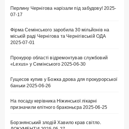
Перлину Чернігова нарізали під забудову!
2025-
07-17
Фірма Семінського заробила 30 мільйонів на
міській раді Чернігова та Чернігівській ОДА
2025-07-01
Прокурор області відремонтував службовий
«Lexus» у Семінського
2025-06-30
Гущесов купив у Божка дрова для прокурорської
баньки
2025-06-26
На посаду керівника Ніжинської лікарні
призначили елітного браконьєра
2025-06-25
Борзнянський злодій Хавило крав світло.
ДОКУМЕНТИ
2025-05-27