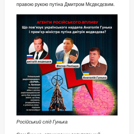
правою рукою путіна Дмитром Мєдвєдєвим.
Російський слід Гунька