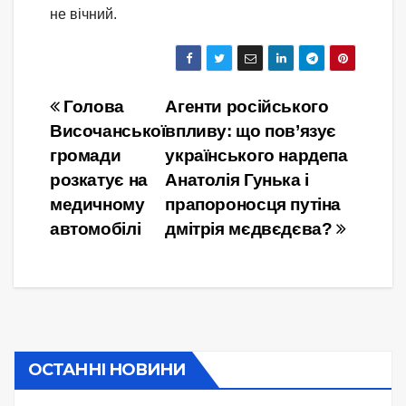
не вічний.
Навігація
Голова
Агенти російського
Височанської
впливу: що пов’язує
записів
громади
українського нардепа
розкатує на
Анатолія Гунька і
медичному
прапороносця путіна
автомобілі
дмітрія мєдвєдєва?
ОСТАННІ НОВИНИ