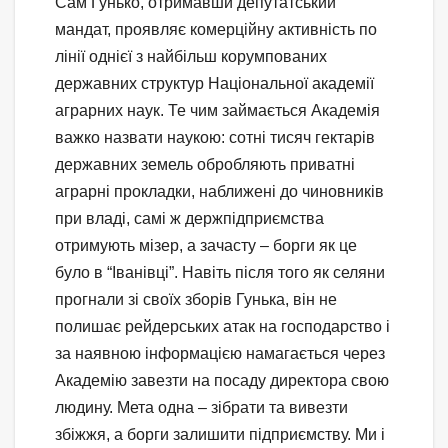
Сам Гунько, отримавши депутатський
мандат, проявляє комерційну активність по
лінії однієї з найбільш корумпованих
державних структур Національної академії
аграрних наук. Те чим займається Академія
важко назвати наукою: сотні тисяч гектарів
державних земель обробляють приватні
аграрні прокладки, наближені до чиновників
при владі, самі ж держпідприємства
отримують мізер, а зачасту – борги як це
було в “Іванівці”. Навіть після того як селяни
прогнали зі своїх зборів Гунька, він не
полишає рейдерських атак на господарство і
за наявною інформацією намагається через
Академію завезти на посаду директора свою
людину. Мета одна – зібрати та вивезти
збіжжя, а борги залишити підприємству. Ми і