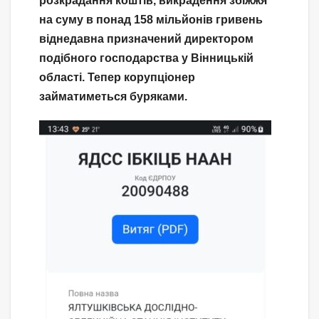
розкрадання коштів, викрадення збіжжя
на суму в понад 158 мільйонів гривень
віднедавна призначений директором
подібного господарства у Вінницькій
області. Тепер корупціонер
займатиметься буряками.