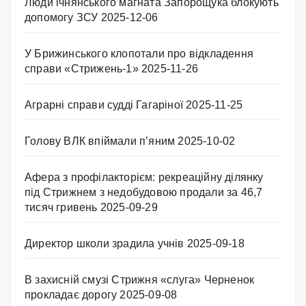
Люди ічнянського магната Запорощука блокують
допомогу ЗСУ
2025-12-06
У Брижинського клопотали про відкладення
справи «Стрижень-1»
2025-11-26
Аграрні справи судді Гагаріної
2025-11-25
Голову ВЛК впіймали п’яним
2025-10-02
Афера з профілакторієм: рекреаційну ділянку
під Стрижнем з недобудовою продали за 46,7
тисяч гривень
2025-09-29
Директор школи зрадила учнів
2025-09-18
В захисній смузі Стрижня «слуга» Черненок
прокладає дорогу
2025-09-08