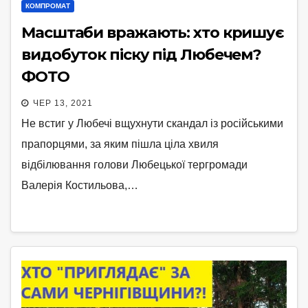
КОМПРОМАТ
Масштаби вражають: хто кришує
видобуток піску під Любечем?
ФОТО
ЧЕР 13, 2021
Не встиг у Любечі вщухнути скандал із російськими
прапорцями, за яким пішла ціла хвиля
відбілювання голови Любецької тергромади
Валерія Костильова,…