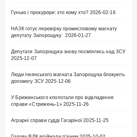
Гунько і прокурори: хто кому хто?
2026-02-16
НАЗК готує перевірку промисловому магнату
депутату Запорощуку
2026-01-27
Депутати Запорощука знову посміялись над ЗСУ
2025-12-07
Люди ічнянського магната Запорощука блокують
допомогу ЗСУ
2025-12-06
У Брижинського клопотали про відкладення
справи «Стрижень-1»
2025-11-26
Аграрні справи судді Гагаріної
2025-11-25
Голову ВЛК впіймали п’яним
2025-10-02