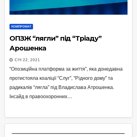
КОМПРОМАТ
ОПЗЖ “лягли” під “Тріаду”
Арошенка
СІЧ 22, 2021
“Опозиційна платформа за життя”, яка донедавна
протистояла коаліції “Слуг”, “Рідного дому” та
радикалів “лягла” під Владислава Атрошенка.
Інсайд в правоохоронних…