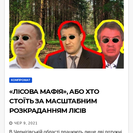
КОМПРОМАТ
«ЛІСОВА МАФІЯ», АБО ХТО
СТОЇТЬ ЗА МАСШТАБНИМ
РОЗКРАДАННЯМ ЛІСІВ
ЧЕРНІГІВЩИНИ
ЧЕР 9, 2021
В Чернігівській області працюють лише дві потужні