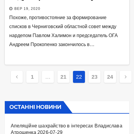
ВЕР 19, 2020
Похоже, противостояние за формирование
списков в Черниговский областной совет между
нардепом Павлом Халимон и председатель ОГА
Андреем Прокопенко закончилось в…
Навігація
1
…
21
22
23
24
записів
ОСТАННІ НОВИНИ
Апеляційне шахрайство в інтересах Владислава
Атрошенка
2026-07-29