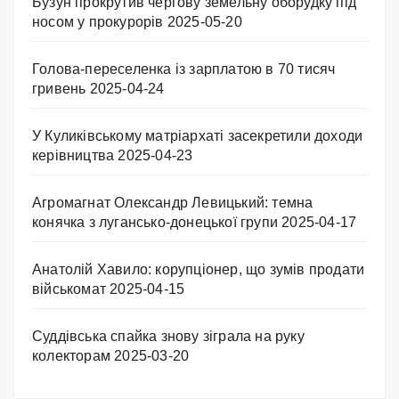
Бузун прокрутив чергову земельну оборудку під
носом у прокурорів
2025-05-20
Голова-переселенка із зарплатою в 70 тисяч
гривень
2025-04-24
У Куликівському матріархаті засекретили доходи
керівництва
2025-04-23
Агромагнат Олександр Левицький: темна
конячка з лугансько-донецької групи
2025-04-17
Анатолій Хавило: корупціонер, що зумів продати
військомат
2025-04-15
Суддівська спайка знову зіграла на руку
колекторам
2025-03-20