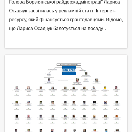
Голова Борзнянської райдержадмінстрації Лариса
Осадчук засвітилась у рекламній статті Інтернет-
ресурсу, який фінансується грантодавцями. Відомо,
що Лариса Осадчук балотується на посаду…