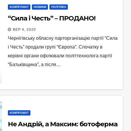
КОМПРОМАТ
НОВИНИ
ПОЛІТИКА
“Сила і Честь” – ПРОДАНО!
ВЕР 4, 2020
Чернігівську обласну парторганізацію партії “Сила
і Честь” продали групі “Європа”. Спочатку в
керівні органи офілювали політтехнолога партії
“Батьківщина”, а після…
КОМПРОМАТ
Не Андрій, а Максим: ботоферма