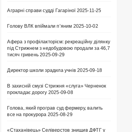
Аграрні справи судді Гагаріної
2025-11-25
Голову ВЛК впіймали п’яним
2025-10-02
Афера з профілакторієм: рекреаційну ділянку
під Стрижнем з недобудовою продали за 46,7
тисяч гривень
2025-09-29
Директор школи зрадила учнів
2025-09-18
В захисній смузі Стрижня «слуга» Черненок
прокладає дорогу
2025-09-08
Голова, який програв суд фермеру, валить
все на прокурора
2025-08-29
«Стаханівець» Селіверстов знищив ДФТГ у