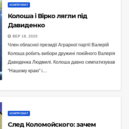
КОМПРОМАТ
Колоша і Вірко лягли під
Давиденко
ВЕР 18, 2020
Член обласної президії Аграрної партії Валерій
Колоша робить вибори дружині покійного Валерія
Давиденка Людмилі. Колоша давно симпатизував
“Нашому краю” і…
КОМПРОМАТ
След Коломойского: зачем