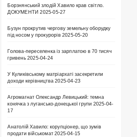
Борзнянський злодій Хавило крав світло.
ДОКУМЕНТИ
2025-05-27
Бузун прокрутив чергову земельну оборудку
під носом у прокурорів
2025-05-20
Голова-переселенка із зарплатою в 70 тисяч
гривень
2025-04-24
У Куликівському матріархаті засекретили
доходи керівництва
2025-04-23
Агромагнат Олександр Левицький: темна
конячка з лугансько-донецької групи
2025-04-
17
Анатолій Хавило: корупціонер, що зумів
продати військомат
2025-04-15