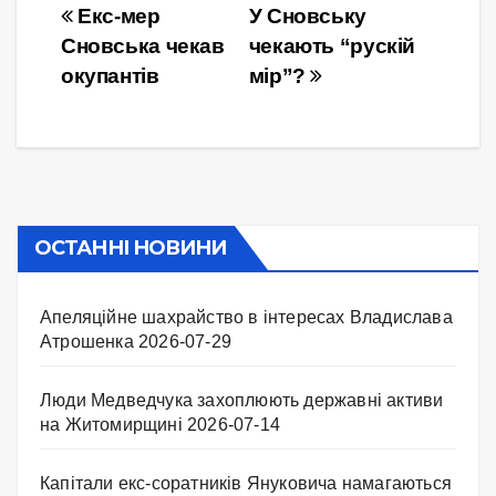
Навігація
Екс-мер
У Сновську
Сновська чекав
чекають “рускій
записів
окупантів
мір”?
ОСТАННІ НОВИНИ
Апеляційне шахрайство в інтересах Владислава
Атрошенка
2026-07-29
Люди Медведчука захоплюють державні активи
на Житомирщині
2026-07-14
Капітали екс-соратників Януковича намагаються