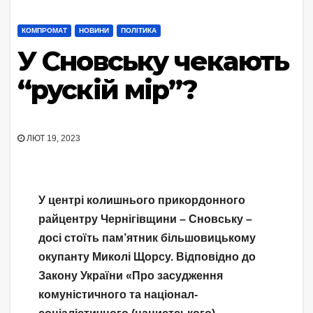
КОМПРОМАТ
НОВИНИ
ПОЛІТИКА
У Сновську чекають
“рускій мір”?
ЛЮТ 19, 2023
У центрі колишнього прикордонного
райцентру Чернігівщини – Сновську –
досі стоїть пам’ятник більшовицькому
окупанту Миколі Щорсу. Відповідно до
Закону України «Про засудження
комуністичного та націонал-