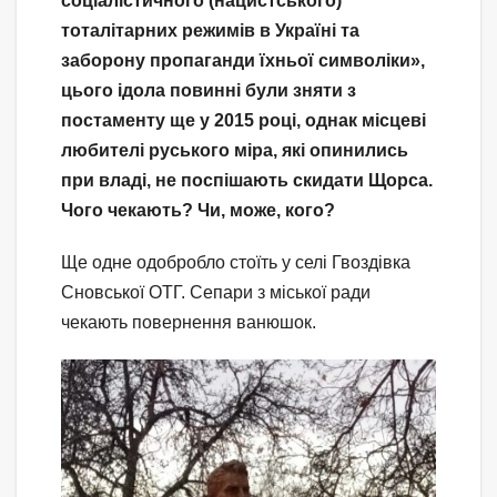
соціалістичного (нацистського)
тоталітарних режимів в Україні та
заборону пропаганди їхньої символіки»,
цього ідола повинні були зняти з
постаменту ще у 2015 році, однак місцеві
любителі руського міра, які опинились
при владі, не поспішають скидати Щорса.
Чого чекають? Чи, може, кого?
Ще одне одобробло стоїть у селі Гвоздівка
Сновської ОТГ. Сепари з міської ради
чекають повернення ванюшок.