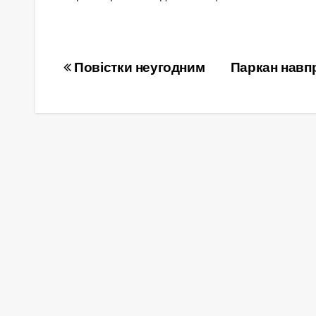
Навігація
Повістки неугодним
Паркан навп
записів