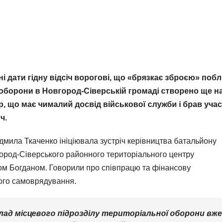
і дати гідну відсіч ворогові, що «брязкає зброєю» поб
 оборони в Новгород-Сіверській громаді створено ще н
р, що має чималий досвід військової служби і брав учас
ч.
мила Ткаченко ініціювала зустріч керівництва батальйону
ород-Сіверського районного територіального центру
ом Богданом. Говорили про співпрацю та фінансову
вого самоврядування.
лад місцевого підрозділу територіальної оборони вже