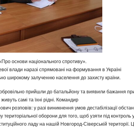
н «Про основи національного спротиву».
цевої влади наразі спрямовані на формування в Україні
но широкому залученню населення до захисту країни.
 добровільно прийшли до батальйону та виявили бажання пр
живуть самі та їхні рідні. Командир
вич розповів: у разі виникнення умов дестабілізації обстан
у територіальної оборони для того, щоб узяти під контроль у
нституційного ладу на нашій Новгород-Сіверській території. 