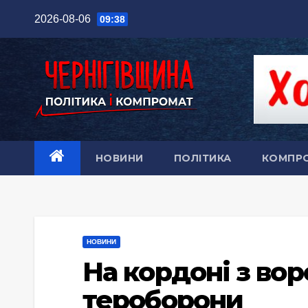
Перейти
2026-08-06
09:38
до
вмісту
НОВИНИ
ПОЛІТИКА
КОМПР
НОВИНИ
На кордоні з вор
тероборони