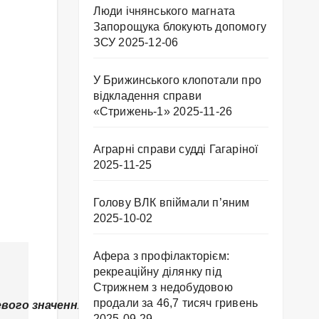
Люди ічнянського магната
Запорощука блокують допомогу
ЗСУ
2025-12-06
У Брижинського клопотали про
відкладення справи
«Стрижень-1»
2025-11-26
Аграрні справи судді Гагаріної
2025-11-25
Голову ВЛК впіймали п’яним
2025-10-02
Афера з профілакторієм:
рекреаційну ділянку під
Стрижнем з недобудовою
продали за 46,7 тисяч гривень
евого значення,
2025-09-29