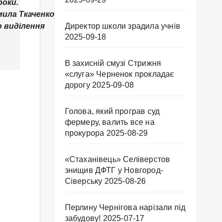
роки.
ила Ткаченко.
о виділення
Директор школи зрадила учнів
2025-09-18
В захисній смузі Стрижня
«слуга» Черненок прокладає
дорогу
2025-09-08
Голова, який програв суд
фермеру, валить все на
прокурора
2025-08-29
«Стаханівець» Селіверстов
знищив ДФТГ у Новгород-
Сіверську
2025-08-26
Перлину Чернігова нарізали під
забудову!
2025-07-17