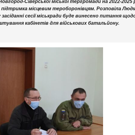
Новгород-Сіверської міської тергромади на 2022-2025 
 підтримка місцевим тероборонівцям. Розповіла Людм
засіданні сесії міськради буде винесено питання щод
тування кабінетів для військових батальйону.