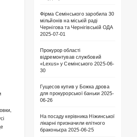
Фірма Семінського заробила 30
мільйонів на міській раді
Чернігова та Чернігівській ОДА
2025-07-01
Прокурор області
відремонтував службовий
«Lexus» у Семінського
2025-06-
30
Гущесов купив у Божка дрова
для прокурорської баньки
2025-
и
06-26
овки,
На посаду керівника Ніжинської
сі
лікарні призначили елітного
Це
браконьєра
2025-06-25