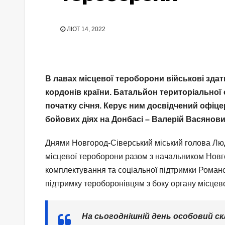
ЛЮТ 14, 2022
В лавах місцевої тероборони військові здатн
кордонів країни. Батальйон територіальної
початку січня. Керує ним досвідчений офіце
бойових діях на Донбасі – Валерій Васянови
Днями Новгород-Сіверський міський голова Люд
місцевої тероборони разом з начальником Новг
комплектування та соціальної підтримки Роман
підтримку тероборонівцям з боку органу місце
На сьогоднішній день особовий ск