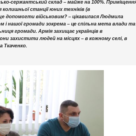
сько-сержантський склад – майже на 100%. Приміщенн
я колишньої станції юних техніків (в
 ще допомогти військовим? – цікавилася Людмила
м і нашої громади зокрема – це спільна мета влади та
ьниця громади. Армія захищає українців в
рони захистити людей на місцях – в кожному селі, в
 Ткаченко.