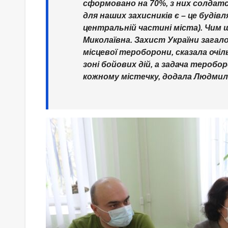
сформовано на 70%, з них солдат
для наших захисників є – це будівл
центральній частині міста). Чим
Миколаївна. Захист України загало
місцевої тероборони, сказала очіл
зоні бойових дій, а задача теробо
кожному містечку, додала Людмила