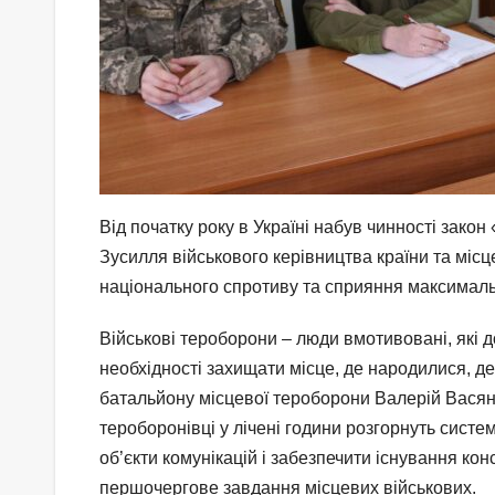
Від початку року в Україні набув чинності зако
Зусилля військового керівництва країни та міс
національного спротиву та сприяння максималь
Військові тероборони – люди вмотивовані, які
необхідності захищати місце, де народилися, де 
батальйону місцевої тероборони Валерій Васяно
тероборонівці у лічені години розгорнуть систем
об’єкти комунікацій і забезпечити існування ко
першочергове завдання місцевих військових.