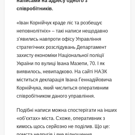
написами на адресу одного з
співробітників.
«Іван Корнійчук краде ліс та розбещує
неповнолітніх» – такі написи нещодавно
з’явились навпроти офісу Управління
стратегічних розслідувань Департамент
захисту економіки Національної поліції
України по вулиці Івана Мазепи, 70. І як
виявилось, невипадково. На сайті НАЗК
міститься декларація Івана Геннадійовича
Корнійчука, який числиться оперативним
співробітником даного управління.
Подібні написи можна спостерігати на інших
«об’єктах» міста. Схоже, оперативник з
кимось щось серйозно не поділив. Що це:
помста недругів і яке відношення