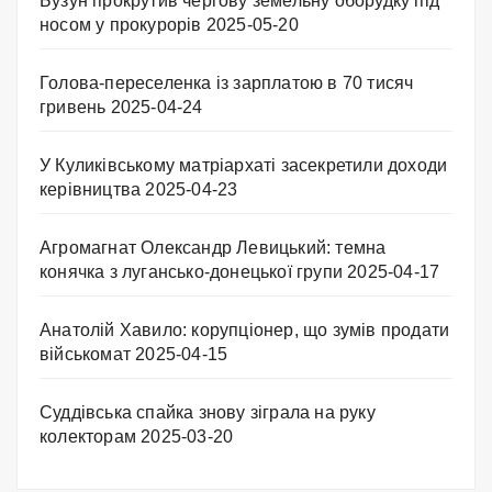
Бузун прокрутив чергову земельну оборудку під
носом у прокурорів
2025-05-20
Голова-переселенка із зарплатою в 70 тисяч
гривень
2025-04-24
У Куликівському матріархаті засекретили доходи
керівництва
2025-04-23
Агромагнат Олександр Левицький: темна
конячка з лугансько-донецької групи
2025-04-17
Анатолій Хавило: корупціонер, що зумів продати
військомат
2025-04-15
Суддівська спайка знову зіграла на руку
колекторам
2025-03-20