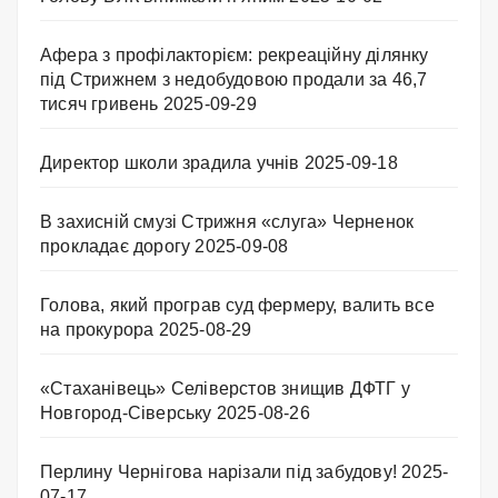
Афера з профілакторієм: рекреаційну ділянку
під Стрижнем з недобудовою продали за 46,7
тисяч гривень
2025-09-29
Директор школи зрадила учнів
2025-09-18
В захисній смузі Стрижня «слуга» Черненок
прокладає дорогу
2025-09-08
Голова, який програв суд фермеру, валить все
на прокурора
2025-08-29
«Стаханівець» Селіверстов знищив ДФТГ у
Новгород-Сіверську
2025-08-26
Перлину Чернігова нарізали під забудову!
2025-
07-17