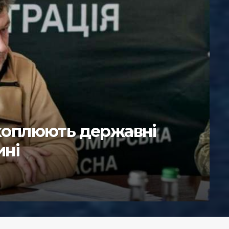
соратників Януковича
зяти під контроль поліцію