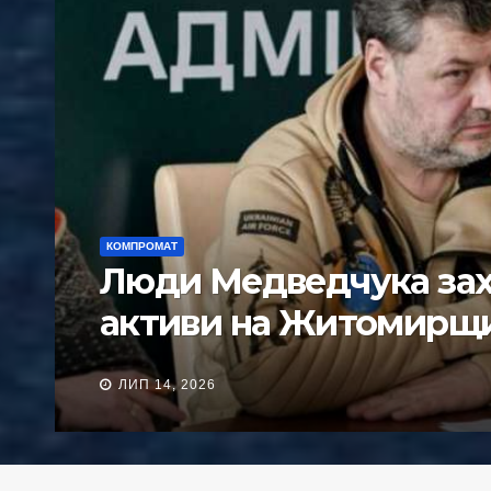
КОМПРОМАТ
ПОЛІТИКА
авні
Капітали екс-
намагаються в
Чернігівщини
ТРА 28, 2026