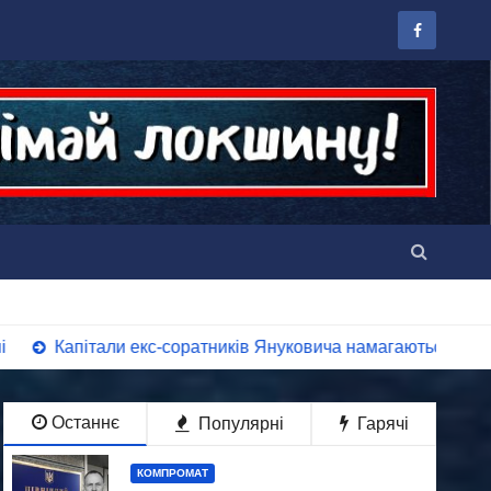
и екс-соратників Януковича намагаються взяти під контроль
Останнє
Популярні
Гарячі
КОМПРОМАТ