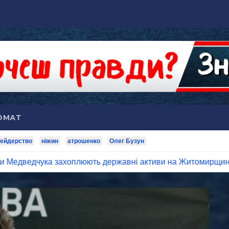
ОМАТ
ейдерство
ніжин
атрошенко
Олег Бузун
захоплюють державні активи на Житомирщині
Капітал