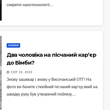
секретні нанотехнології…
НОВИНИ
Два чоловіка на пісчаний кар’єр
до Бімби?
СЕР 16, 2020
Знову зашквар і знову у Височанській ОТГ! На
фото ви бачите стихійний пісчаний кар’єр,який на
швидку руку був утворений поблизу…