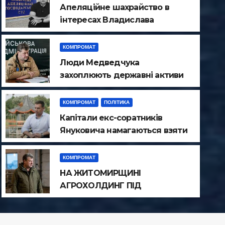
Апеляційне шахрайство в
інтересах Владислава
Атрошенка
КОМПРОМАТ
Люди Медведчука
захоплюють державні активи
на Житомирщині
КОМПРОМАТ
ПОЛІТИКА
КОМПРОМАТ
Капітали екс-соратників
НА ЖИТОМИРЩИНІ
Януковича намагаються взяти
ПРИКРИТТЯМ СИЛ
під контроль поліцію
Чернігівщини
КОМПРОМАТ
ДЕРЖАВНИЙ ВРОЖА
НА ЖИТОМИРЩИНІ
ТРА 27, 2026
АГРОХОЛДИНГ ПІД
ПРИКРИТТЯМ СИЛОВИКІВ
ЗНИЩУЄ ДЕРЖАВНИЙ
ВРОЖАЙ РІПАКУ ​