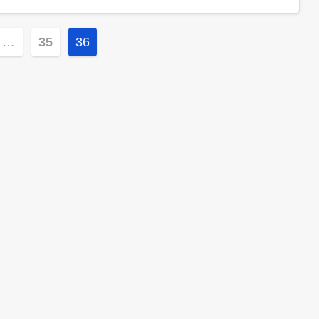
ія
…
35
36