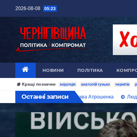
Перейти
2026-08-08
05:23
до
вмісту
НОВИНИ
ПОЛІТИКА
КОМПР
Кращі позначки
корупція
анатолій гунько
чернігів
р
Останні записи
в інтересах Владислава Атрошенка
Люди Медведчука 