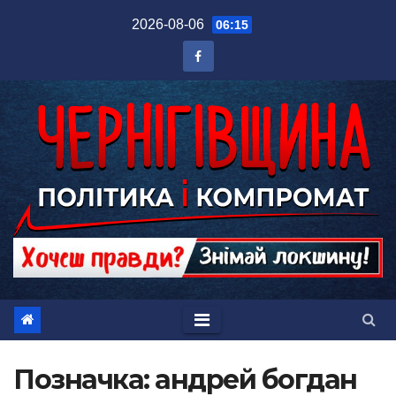
Перейти
2026-08-06
06:15
до
вмісту
Позначка:
андрей богдан