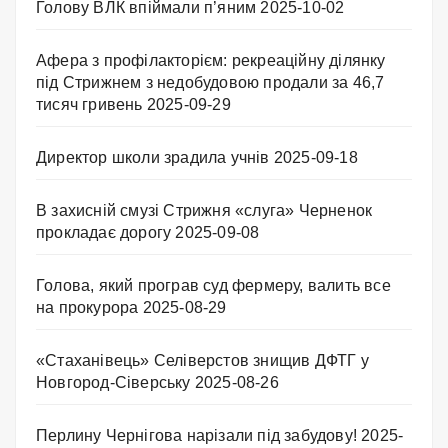
Голову ВЛК впіймали п’яним
2025-10-02
Афера з профілакторієм: рекреаційну ділянку
під Стрижнем з недобудовою продали за 46,7
тисяч гривень
2025-09-29
Директор школи зрадила учнів
2025-09-18
В захисній смузі Стрижня «слуга» Черненок
прокладає дорогу
2025-09-08
Голова, який програв суд фермеру, валить все
на прокурора
2025-08-29
«Стаханівець» Селіверстов знищив ДФТГ у
Новгород-Сіверську
2025-08-26
Перлину Чернігова нарізали під забудову!
2025-