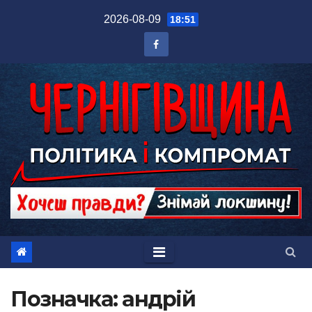
Перейти
2026-08-09
18:51
до
вмісту
Позначка:
андрій