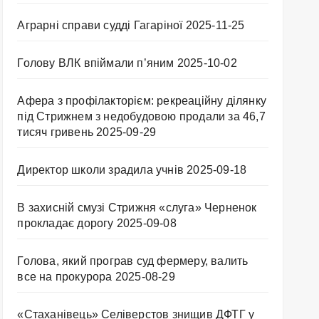
Аграрні справи судді Гагаріної
2025-11-25
Голову ВЛК впіймали п’яним
2025-10-02
Афера з профілакторієм: рекреаційну ділянку
під Стрижнем з недобудовою продали за 46,7
тисяч гривень
2025-09-29
Директор школи зрадила учнів
2025-09-18
В захисній смузі Стрижня «слуга» Черненок
прокладає дорогу
2025-09-08
Голова, який програв суд фермеру, валить
все на прокурора
2025-08-29
«Стаханівець» Селіверстов знищив ДФТГ у