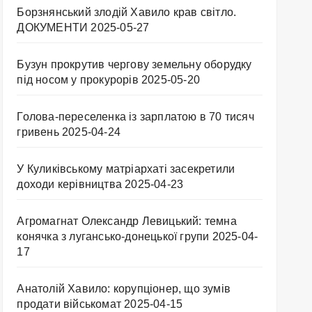
Борзнянський злодій Хавило крав світло.
ДОКУМЕНТИ
2025-05-27
Бузун прокрутив чергову земельну оборудку
під носом у прокурорів
2025-05-20
Голова-переселенка із зарплатою в 70 тисяч
гривень
2025-04-24
У Куликівському матріархаті засекретили
доходи керівництва
2025-04-23
Агромагнат Олександр Левицький: темна
конячка з лугансько-донецької групи
2025-04-
17
Анатолій Хавило: корупціонер, що зумів
продати військомат
2025-04-15