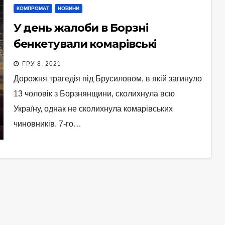
КОМПРОМАТ
НОВИНИ
У день жалоби в Борзні
бенкетували комарівські
чиновники
ГРУ 8, 2021
Дорожня трагедія під Брусиловом, в якій загинуло
13 чоловік з Борзнянщини, сколихнула всю
Україну, однак не сколихнула комарівських
чиновників. 7-го…