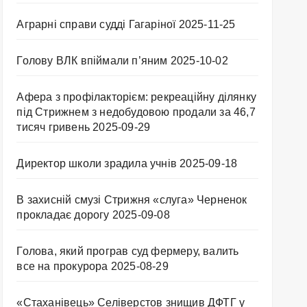
Аграрні справи судді Гагаріної
2025-11-25
Голову ВЛК впіймали п’яним
2025-10-02
Афера з профілакторієм: рекреаційну ділянку
під Стрижнем з недобудовою продали за 46,7
тисяч гривень
2025-09-29
Директор школи зрадила учнів
2025-09-18
В захисній смузі Стрижня «слуга» Черненок
прокладає дорогу
2025-09-08
Голова, який програв суд фермеру, валить
все на прокурора
2025-08-29
«Стаханівець» Селіверстов знищив ДФТГ у