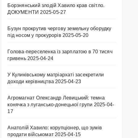
Борзнянський злодій Хавило крав світло.
ДОКУМЕНТИ
2025-05-27
Бузун прокрутив чергову земельну оборудку
під носом у прокурорів
2025-05-20
Голова-переселенка із зарплатою в 70 тисяч
гривень
2025-04-24
У Куликівському матріархаті засекретили
доходи керівництва
2025-04-23
Агромагнат Олександр Левицький: темна
конячка з лугансько-донецької групи
2025-04-
17
Анатолій Хавило: корупціонер, що зумів
продати військомат
2025-04-15