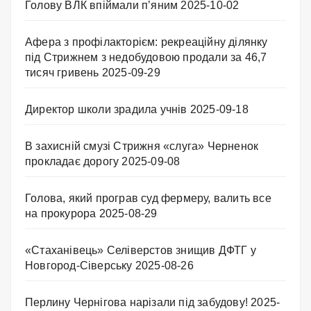
Голову ВЛК впіймали п’яним
2025-10-02
Афера з профілакторієм: рекреаційну ділянку
під Стрижнем з недобудовою продали за 46,7
тисяч гривень
2025-09-29
Директор школи зрадила учнів
2025-09-18
В захисній смузі Стрижня «слуга» Черненок
прокладає дорогу
2025-09-08
Голова, який програв суд фермеру, валить все
на прокурора
2025-08-29
«Стаханівець» Селіверстов знищив ДФТГ у
Новгород-Сіверську
2025-08-26
Перлину Чернігова нарізали під забудову!
2025-