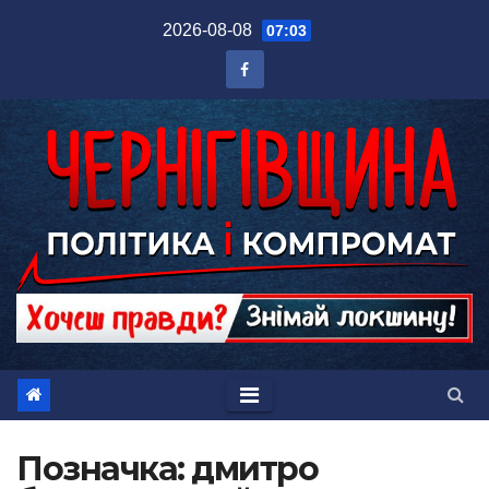
Перейти
2026-08-08
07:03
до
вмісту
Позначка:
дмитро