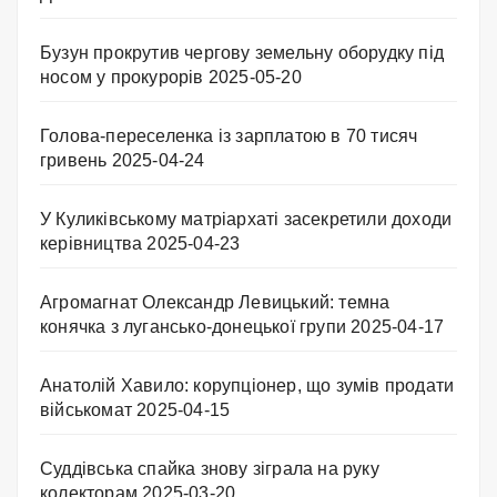
Бузун прокрутив чергову земельну оборудку під
носом у прокурорів
2025-05-20
Голова-переселенка із зарплатою в 70 тисяч
гривень
2025-04-24
У Куликівському матріархаті засекретили доходи
керівництва
2025-04-23
Агромагнат Олександр Левицький: темна
конячка з лугансько-донецької групи
2025-04-17
Анатолій Хавило: корупціонер, що зумів продати
військомат
2025-04-15
Суддівська спайка знову зіграла на руку
колекторам
2025-03-20