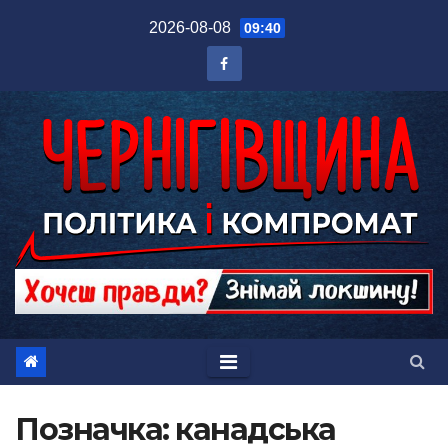
Перейти
2026-08-08
09:40
до
вмісту
Позначка:
канадська