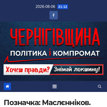
Перейти
2026-08-06
21:12
до
вмісту
Позначка:
Маслєнніков.