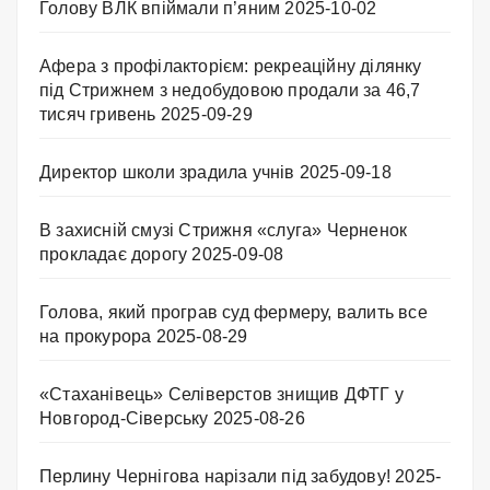
Голову ВЛК впіймали п’яним
2025-10-02
Афера з профілакторієм: рекреаційну ділянку
під Стрижнем з недобудовою продали за 46,7
тисяч гривень
2025-09-29
Директор школи зрадила учнів
2025-09-18
В захисній смузі Стрижня «слуга» Черненок
прокладає дорогу
2025-09-08
Голова, який програв суд фермеру, валить все
на прокурора
2025-08-29
«Стаханівець» Селіверстов знищив ДФТГ у
Новгород-Сіверську
2025-08-26
Перлину Чернігова нарізали під забудову!
2025-