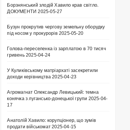
Борзнянський злодій Хавило крав світло.
ДОКУМЕНТИ
2025-05-27
Бузун прокрутив чергову земельну оборудку
під носом у прокурорів
2025-05-20
Голова-переселенка із зарплатою в 70 тисяч
гривень
2025-04-24
У Куликівському матріархаті засекретили
доходи керівництва
2025-04-23
Агромагнат Олександр Левицький: темна
конячка з лугансько-донецької групи
2025-04-
17
Анатолій Хавило: корупціонер, що зумів
продати військомат
2025-04-15