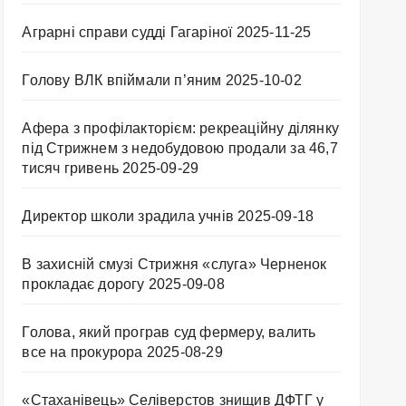
Аграрні справи судді Гагаріної
2025-11-25
Голову ВЛК впіймали п’яним
2025-10-02
Афера з профілакторієм: рекреаційну ділянку
під Стрижнем з недобудовою продали за 46,7
тисяч гривень
2025-09-29
Директор школи зрадила учнів
2025-09-18
В захисній смузі Стрижня «слуга» Черненок
прокладає дорогу
2025-09-08
Голова, який програв суд фермеру, валить
все на прокурора
2025-08-29
«Стаханівець» Селіверстов знищив ДФТГ у