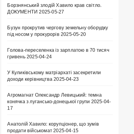
Борзнянський злодій Хавило крав світло.
ДОКУМЕНТИ
2025-05-27
Бузун прокрутив чергову земельну оборудку
під носом у прокурорів
2025-05-20
Голова-переселенка із зарплатою в 70 тисяч
гривень
2025-04-24
У Куликівському матріархаті засекретили
доходи керівництва
2025-04-23
Агромагнат Олександр Левицький: темна
конячка з лугансько-донецької групи
2025-04-
17
Анатолій Хавило: корупціонер, що зумів
продати військомат
2025-04-15