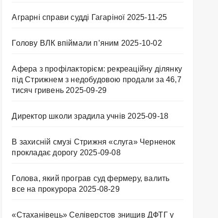
Аграрні справи судді Гагаріної
2025-11-25
Голову ВЛК впіймали п’яним
2025-10-02
Афера з профілакторієм: рекреаційну ділянку
під Стрижнем з недобудовою продали за 46,7
тисяч гривень
2025-09-29
Директор школи зрадила учнів
2025-09-18
В захисній смузі Стрижня «слуга» Черненок
прокладає дорогу
2025-09-08
Голова, який програв суд фермеру, валить
все на прокурора
2025-08-29
«Стаханівець» Селіверстов знищив ДФТГ у