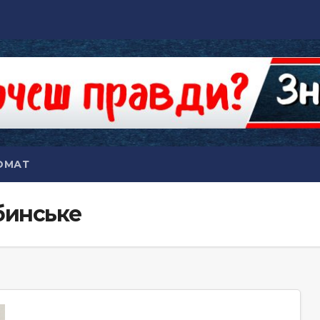
ОМАТ
бинське