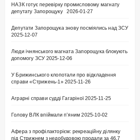
НАЗК готує перевірку промисловому магнату
депутату Запорощуку
2026-01-27
Депутати Запорощука знову посміялись над ЗСУ
2025-12-07
Люди ічнянського магната Запорощука блокують
допомогу ЗСУ
2025-12-06
У Брижинського клопотали про відкладення
справи «Стрижень-1»
2025-11-26
Аграрні справи судді Гагаріної
2025-11-25
Голову ВЛК впіймали п’яним
2025-10-02
Афера з профілакторієм: рекреаційну ділянку
під Стрижнем з недобудовою продали за 46,7