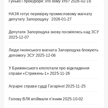
Гунько і прокурори: хто кому хто?
2026-02-16
НАЗК готує перевірку промисловому магнату
депутату Запорощуку
2026-01-27
Депутати Запорощука знову посміялись над ЗСУ
2025-12-07
Люди ічнянського магната Запорощука блокують
допомогу ЗСУ
2025-12-06
У Брижинського клопотали про відкладення
справи «Стрижень-1»
2025-11-26
Аграрні справи судді Гагаріної
2025-11-25
Голову ВЛК впіймали п’яним
2025-10-02