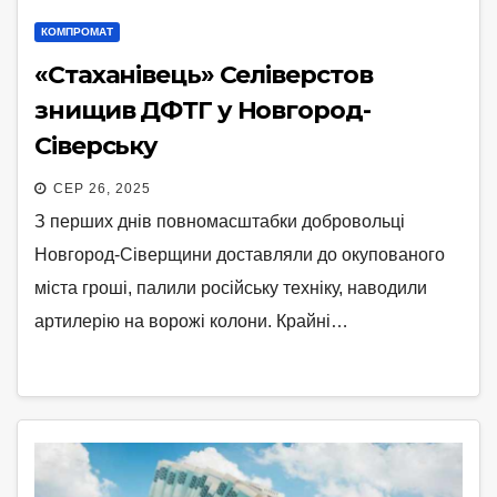
КОМПРОМАТ
«Стаханівець» Селіверстов
знищив ДФТГ у Новгород-
Сіверську
СЕР 26, 2025
З перших днів повномасштабки добровольці
Новгород-Сіверщини доставляли до окупованого
міста гроші, палили російську техніку, наводили
артилерію на ворожі колони. Крайні…