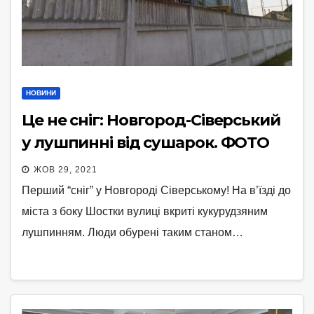
НОВИНИ
Це не сніг: Новгород-Сіверський
у лушпинні від сушарок. ФОТО
ЖОВ 29, 2021
Перший “сніг” у Новгороді Сіверському! На в’їзді до
міста з боку Шостки вулиці вкриті кукурудзяним
лушпинням. Люди обурені таким станом…