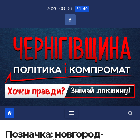
Перейти
2026-08-06
21:40
до
вмісту
Позначка:
новгород-