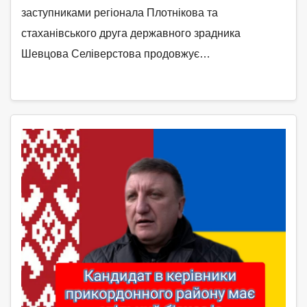
заступниками регіонала Плотнікова та
стаханівського друга державного зрадника
Шевцова Селіверстова продовжує…