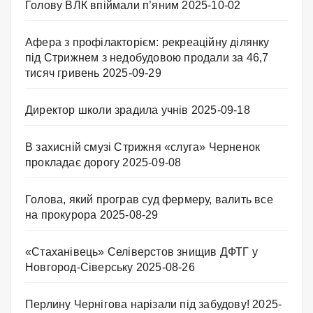
Голову ВЛК впіймали п’яним
2025-10-02
Афера з профілакторієм: рекреаційну ділянку
під Стрижнем з недобудовою продали за 46,7
тисяч гривень
2025-09-29
Директор школи зрадила учнів
2025-09-18
В захисній смузі Стрижня «слуга» Черненок
прокладає дорогу
2025-09-08
Голова, який програв суд фермеру, валить все
на прокурора
2025-08-29
«Стаханівець» Селіверстов знищив ДФТГ у
Новгород-Сіверську
2025-08-26
Перлину Чернігова нарізали під забудову!
2025-