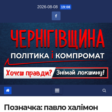
Перейти
2026-08-08
19:08
до
вмісту
Позначка:
павло халімон