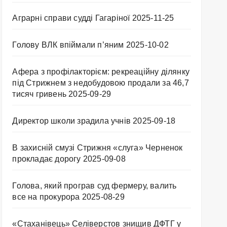
Аграрні справи судді Гагаріної
2025-11-25
Голову ВЛК впіймали п’яним
2025-10-02
Афера з профілакторієм: рекреаційну ділянку
під Стрижнем з недобудовою продали за 46,7
тисяч гривень
2025-09-29
Директор школи зрадила учнів
2025-09-18
В захисній смузі Стрижня «слуга» Черненок
прокладає дорогу
2025-09-08
Голова, який програв суд фермеру, валить
все на прокурора
2025-08-29
«Стаханівець» Селіверстов знищив ДФТГ у