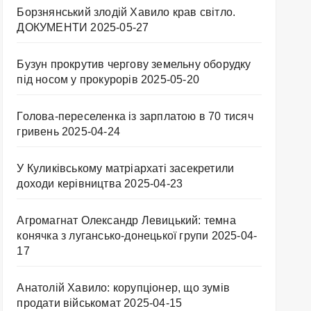
Борзнянський злодій Хавило крав світло.
ДОКУМЕНТИ
2025-05-27
Бузун прокрутив чергову земельну оборудку
під носом у прокурорів
2025-05-20
Голова-переселенка із зарплатою в 70 тисяч
гривень
2025-04-24
У Куликівському матріархаті засекретили
доходи керівництва
2025-04-23
Агромагнат Олександр Левицький: темна
конячка з лугансько-донецької групи
2025-04-
17
Анатолій Хавило: корупціонер, що зумів
продати військомат
2025-04-15