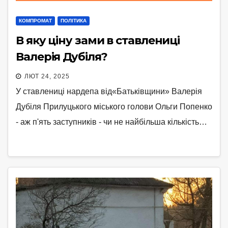
КОМПРОМАТ
ПОЛІТИКА
В яку ціну зами в ставлениці
Валерія Дубіля?
ЛЮТ 24, 2025
У ставлениці нардепа від«Батьківщини» Валерія
Дубіля Прилуцького міського голови Ольги Попенко
- аж п'ять заступників - чи не найбільша кількість…