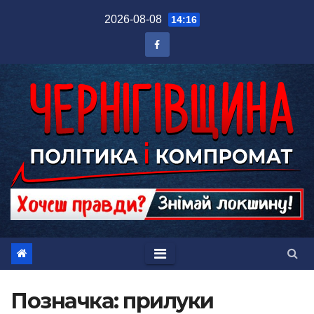
Перейти
2026-08-08
14:16
до
вмісту
Позначка:
прилуки