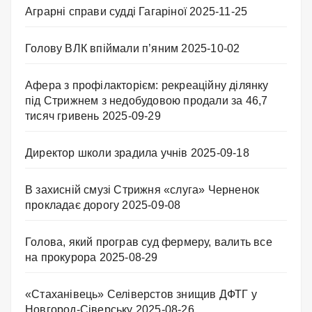
Аграрні справи судді Гагаріної
2025-11-25
Голову ВЛК впіймали п’яним
2025-10-02
Афера з профілакторієм: рекреаційну ділянку
під Стрижнем з недобудовою продали за 46,7
тисяч гривень
2025-09-29
Директор школи зрадила учнів
2025-09-18
В захисній смузі Стрижня «слуга» Черненок
прокладає дорогу
2025-09-08
Голова, який програв суд фермеру, валить все
на прокурора
2025-08-29
«Стаханівець» Селіверстов знищив ДФТГ у
Новгород-Сіверську
2025-08-26