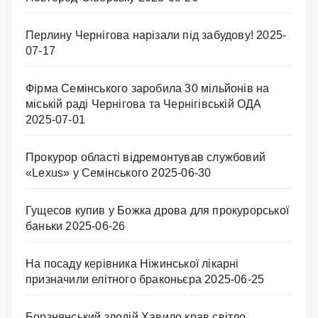
Перлину Чернігова нарізали під забудову!
2025-
07-17
Фірма Семінського заробила 30 мільйонів на
міській раді Чернігова та Чернігівській ОДА
2025-07-01
Прокурор області відремонтував службовий
«Lexus» у Семінського
2025-06-30
Гущесов купив у Божка дрова для прокурорської
баньки
2025-06-26
На посаду керівника Ніжинської лікарні
призначили елітного браконьєра
2025-06-25
Борзнянський злодій Хавило крав світло.