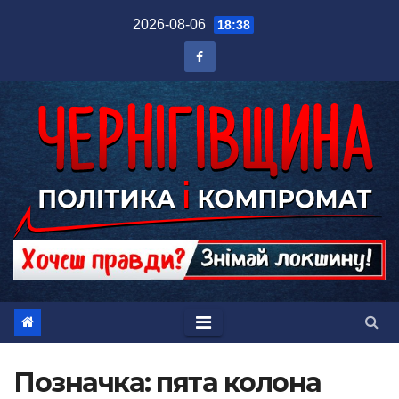
Перейти
2026-08-06
18:38
до
вмісту
Позначка:
пята колона