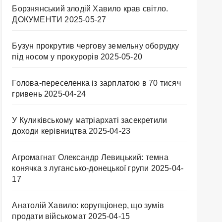
Борзнянський злодій Хавило крав світло.
ДОКУМЕНТИ
2025-05-27
Бузун прокрутив чергову земельну оборудку
під носом у прокурорів
2025-05-20
Голова-переселенка із зарплатою в 70 тисяч
гривень
2025-04-24
У Куликівському матріархаті засекретили
доходи керівництва
2025-04-23
Агромагнат Олександр Левицький: темна
конячка з лугансько-донецької групи
2025-04-
17
Анатолій Хавило: корупціонер, що зумів
продати військомат
2025-04-15