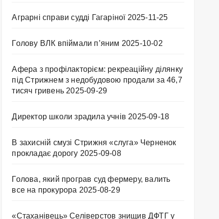
Аграрні справи судді Гагаріної
2025-11-25
Голову ВЛК впіймали п’яним
2025-10-02
Афера з профілакторієм: рекреаційну ділянку
під Стрижнем з недобудовою продали за 46,7
тисяч гривень
2025-09-29
Директор школи зрадила учнів
2025-09-18
В захисній смузі Стрижня «слуга» Черненок
прокладає дорогу
2025-09-08
Голова, який програв суд фермеру, валить
все на прокурора
2025-08-29
«Стаханівець» Селіверстов знищив ДФТГ у