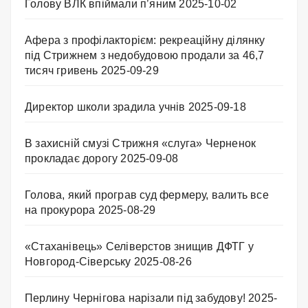
Голову ВЛК впіймали п’яним
2025-10-02
Афера з профілакторієм: рекреаційну ділянку
під Стрижнем з недобудовою продали за 46,7
тисяч гривень
2025-09-29
Директор школи зрадила учнів
2025-09-18
В захисній смузі Стрижня «слуга» Черненок
прокладає дорогу
2025-09-08
Голова, який програв суд фермеру, валить все
на прокурора
2025-08-29
«Стаханівець» Селіверстов знищив ДФТГ у
Новгород-Сіверську
2025-08-26
Перлину Чернігова нарізали під забудову!
2025-