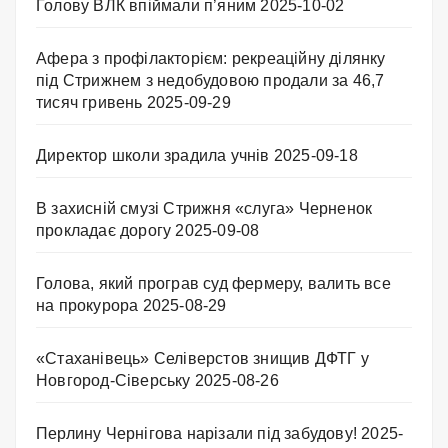
Голову ВЛК впіймали п’яним
2025-10-02
Афера з профілакторієм: рекреаційну ділянку
під Стрижнем з недобудовою продали за 46,7
тисяч гривень
2025-09-29
Директор школи зрадила учнів
2025-09-18
В захисній смузі Стрижня «слуга» Черненок
прокладає дорогу
2025-09-08
Голова, який програв суд фермеру, валить все
на прокурора
2025-08-29
«Стаханівець» Селіверстов знищив ДФТГ у
Новгород-Сіверську
2025-08-26
Перлину Чернігова нарізали під забудову!
2025-