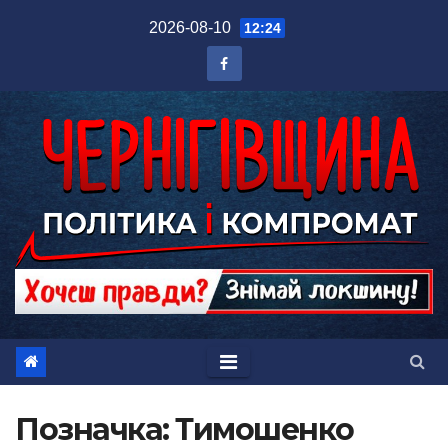
Перейти
2026-08-10
12:24
до
вмісту
Позначка:
Тимошенко