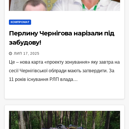
КОМПРОМАТ
Перлину Чернігова нарізали під
забудову!
ЛИП 17, 2025
Це – нова карта «проекту зонування» яку завтра на
сесiї Чернігівської облради мають затвердити. За
11 рокiв існування РЛП влада…