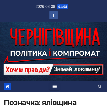
Перейти
2026-08-08
01:08
до
вмісту
Позначка:
ялівщина