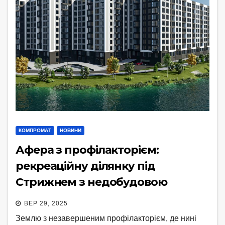
КОМПРОМАТ
НОВИНИ
Афера з профілакторієм:
рекреаційну ділянку під
Стрижнем з недобудовою
продали за 46,7 тисяч гривень
ВЕР 29, 2025
Землю з незавершеним профілакторієм, де нині