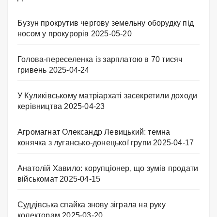
Бузун прокрутив чергову земельну оборудку під
носом у прокурорів
2025-05-20
Голова-переселенка із зарплатою в 70 тисяч
гривень
2025-04-24
У Куликівському матріархаті засекретили доходи
керівництва
2025-04-23
Агромагнат Олександр Левицький: темна
конячка з лугансько-донецької групи
2025-04-17
Анатолій Хавило: корупціонер, що зумів продати
військомат
2025-04-15
Суддівська спайка знову зіграла на руку
колекторам
2025-03-20