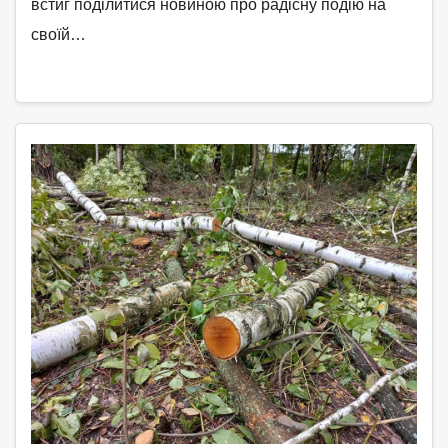
встиг поділитися новиною про радісну подію на
своїй…