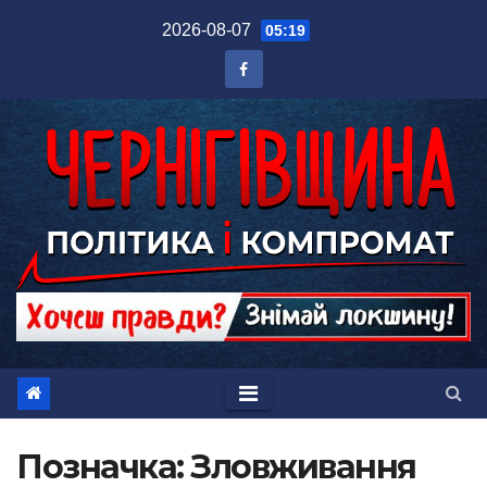
Перейти
2026-08-07
05:19
до
вмісту
Позначка:
Зловживання