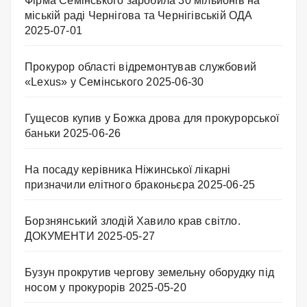
Фірма Семінського заробила 30 мільйонів на
міській раді Чернігова та Чернігівській ОДА
2025-07-01
Прокурор області відремонтував службовий
«Lexus» у Семінського
2025-06-30
Гущесов купив у Божка дрова для прокурорської
баньки
2025-06-26
На посаду керівника Ніжинської лікарні
призначили елітного браконьєра
2025-06-25
Борзнянський злодій Хавило крав світло.
ДОКУМЕНТИ
2025-05-27
Бузун прокрутив чергову земельну оборудку під
носом у прокурорів
2025-05-20