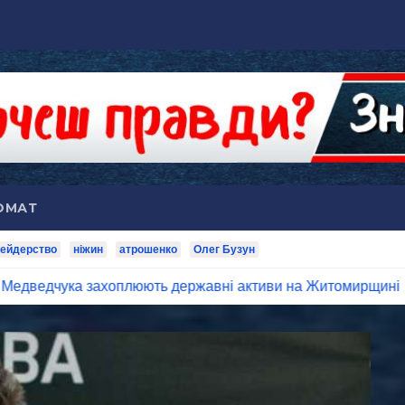
ОМАТ
ейдерство
ніжин
атрошенко
Олег Бузун
плюють державні активи на Житомирщині
Капітали ек