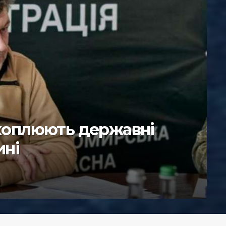
ків Януковича
д контроль поліцію