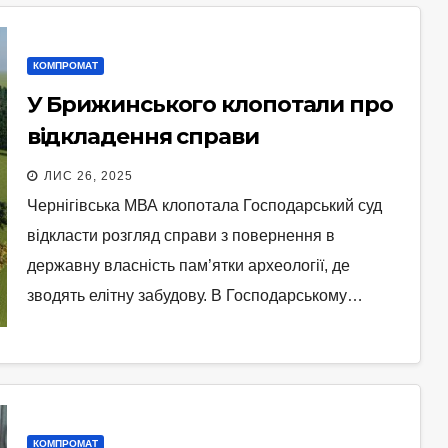
КОМПРОМАТ
У Брижинського клопотали про
відкладення справи
«Стрижень-1»
ЛИС 26, 2025
Чернігівська МВА клопотала Господарський суд
відкласти розгляд справи з повернення в
державну власність пам’ятки археології, де
зводять елітну забудову. В Господарському…
КОМПРОМАТ