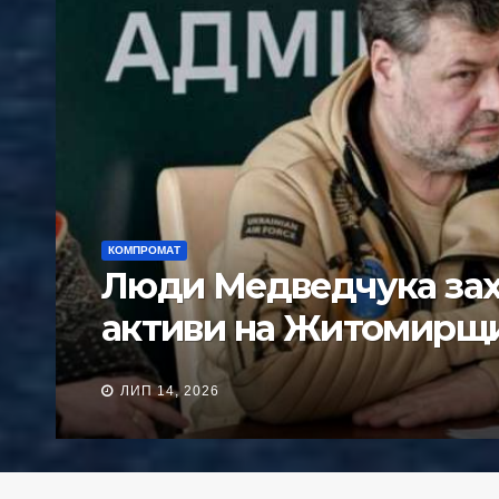
КОМПРОМАТ
ПОЛІТИКА
Капітали екс-соратни
намагаються взяти пі
Чернігівщини
ТРА 28, 2026