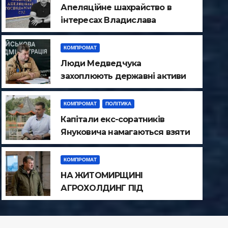
Апеляційне шахрайство в
інтересах Владислава
Атрошенка
КОМПРОМАТ
Люди Медведчука
захоплюють державні активи
на Житомирщині
КОМПРОМАТ
ПОЛІТИКА
КОМПРОМАТ
Капітали екс-соратників
НА ЖИТОМИРЩИНІ АГРОХ
Януковича намагаються взяти
ПРИКРИТТЯМ СИЛОВИКІВ
під контроль поліцію
Чернігівщини
КОМПРОМАТ
ДЕРЖАВНИЙ ВРОЖАЙ РІПА
НА ЖИТОМИРЩИНІ
ТРА 27, 2026
АГРОХОЛДИНГ ПІД
ПРИКРИТТЯМ СИЛОВИКІВ
ЗНИЩУЄ ДЕРЖАВНИЙ
ВРОЖАЙ РІПАКУ ​