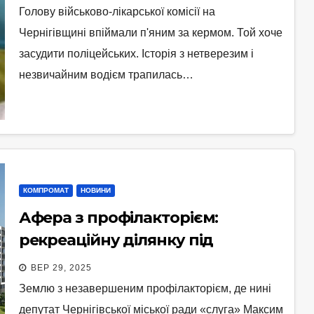
Голову військово-лікарської комісії на
Чернігівщині впіймали п'яним за кермом. Той хоче
засудити поліцейських. Історія з нетверезим і
незвичайним водієм трапилась…
КОМПРОМАТ
НОВИНИ
Афера з профілакторієм:
рекреаційну ділянку під
Стрижнем з недобудовою
ВЕР 29, 2025
продали за 46,7 тисяч гривень
Землю з незавершеним профілакторієм, де нині
депутат Чернігівської міської ради «слуга» Максим