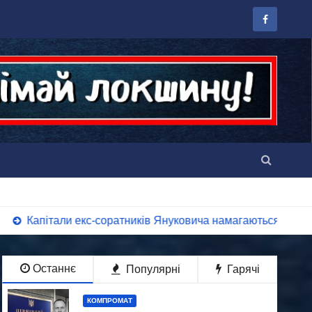
с-соратників Януковича намагаються взяти під контроль пол
Останнє
Популярні
Гарячі
КОМПРОМАТ