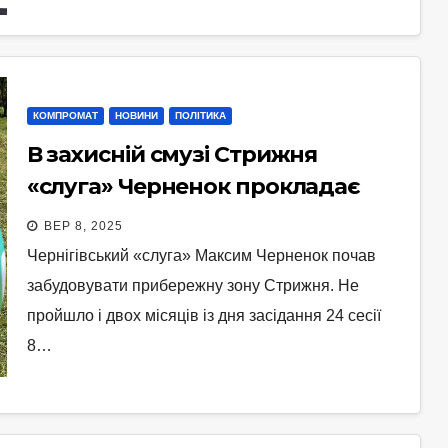
КОМПРОМАТ
НОВИНИ
ПОЛІТИКА
В захисній смузі Стрижня
«слуга» Черненок прокладає
дорогу
ВЕР 8, 2025
Чернігівський «слуга» Максим Черненок почав
забудовувати прибережну зону Стрижня. Не
пройшло і двох місяців із дня засідання 24 сесії
8…