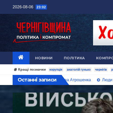
Перейти
2026-08-06
23:02
до
вмісту
НОВИНИ
ПОЛІТИКА
КОМПР
Кращі позначки
корупція
анатолій гунько
чернігів
р
Останні записи
тересах Владислава Атрошенка
Люди Медведчука захо