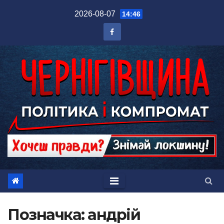
Перейти
2026-08-07
14:46
до
вмісту
Позначка:
андрій