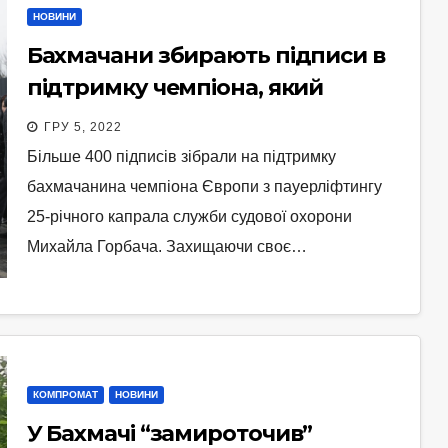
НОВИНИ
Бахмачани збирають підписи в
підтримку чемпіона, який
захищав власне життя
ГРУ 5, 2022
Більше 400 підписів зібрали на підтримку
бахмачанина чемпіона Європи з пауерліфтингу
25-річного капрала служби судової охорони
Михайла Горбача. Захищаючи своє…
КОМПРОМАТ
НОВИНИ
У Бахмачі “замироточив”