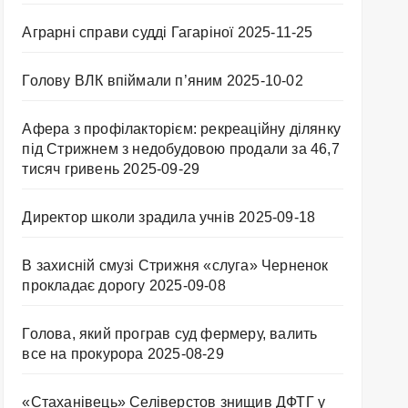
Аграрні справи судді Гагаріної
2025-11-25
Голову ВЛК впіймали п’яним
2025-10-02
Афера з профілакторієм: рекреаційну ділянку
під Стрижнем з недобудовою продали за 46,7
тисяч гривень
2025-09-29
Директор школи зрадила учнів
2025-09-18
В захисній смузі Стрижня «слуга» Черненок
прокладає дорогу
2025-09-08
Голова, який програв суд фермеру, валить
все на прокурора
2025-08-29
«Стаханівець» Селіверстов знищив ДФТГ у