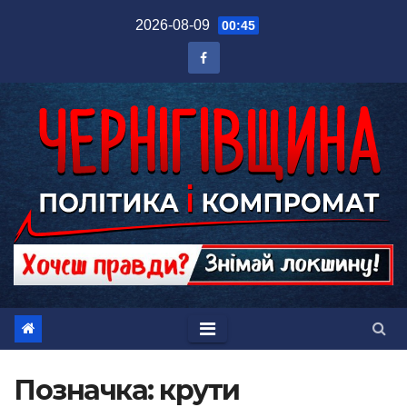
Перейти
2026-08-09
00:45
до
вмісту
Позначка:
крути