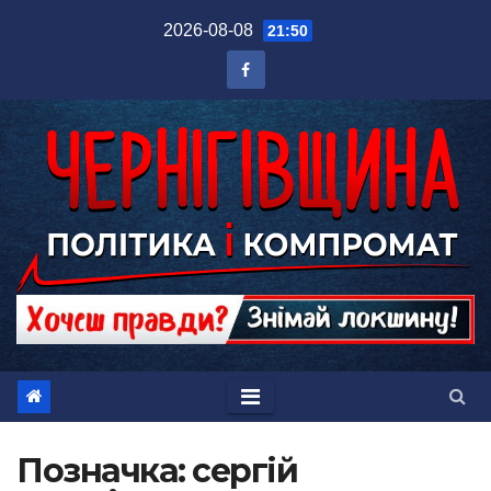
Перейти
2026-08-08
21:50
до
вмісту
Позначка:
сергій