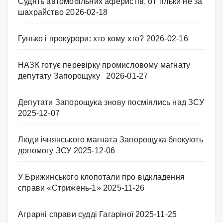
Судять автомобільних аферистів, от тільки не за
шахрайство
2026-02-18
Гунько і прокурори: хто кому хто?
2026-02-16
НАЗК готує перевірку промисловому магнату
депутату Запорощуку
2026-01-27
Депутати Запорощука знову посміялись над ЗСУ
2025-12-07
Люди ічнянського магната Запорощука блокують
допомогу ЗСУ
2025-12-06
У Брижинського клопотали про відкладення
справи «Стрижень-1»
2025-11-26
Аграрні справи судді Гагаріної
2025-11-25