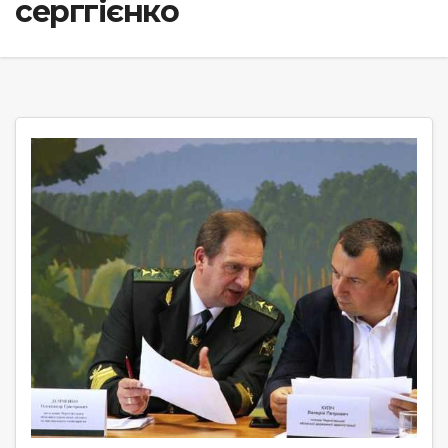
серггієнко